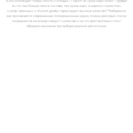
в них используют только «кости и отходы»? Портит ли сухой корм почки? Правда
ли, что чем больше мяса в составе, тем лучше корм, а надписи «холистик»,
«супер-премиум» и «human grade» гарантируют высокое качество? Разберемся,
как производятся современные полнорационные корма, почему красивый список
ингредиентов не всегда говорит о качестве и на что действительно стоит
обращать внимание при выборе рациона для питомца.