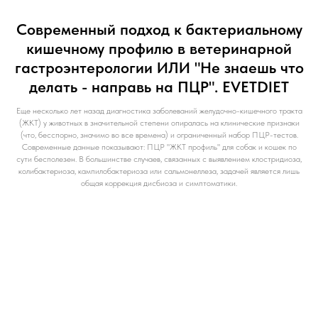
Современный подход к бактериальному
кишечному профилю в ветеринарной
гастроэнтерологии ИЛИ "Не знаешь что
делать - направь на ПЦР". EVETDIET
Еще несколько лет назад диагностика заболеваний желудочно-кишечного тракта
(ЖКТ) у животных в значительной степени опиралась на клинические признаки
(что, бесспорно, значимо во все времена) и ограниченный набор ПЦР-тестов.
Современные данные показывают: ПЦР "ЖКТ профиль" для собак и кошек по
сути бесполезен. В большинстве случаев, связанных с выявлением клостридиоза,
колибактериоза, кампилобактериоза или сальмонеллеза, задачей является лишь
общая коррекция дисбиоза и симптоматики.