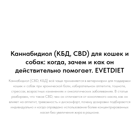
Каннабидиол (КБД, CBD) для кошек и
собак: когда, зачем и как он
действительно помогает. EVETDIET
Каннабидиол (CBD, КБД) всё чаще применяется в ветеринарии для поддержки
кошек и собак при хронической боли, избирательном аппетите, тошноте,
стрессах, возрастных изменениях и онкологических заболеваниях. В статье
разбираем, что такое CBD, чем он отличается от конопляного масла, как он
влияет на аппетит, тревожность и дискомфорт, почему дозировки подбираются
индивидуально и когда оправдано использование более концентрированных
масел без увеличения жира в рационе.