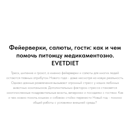
Фейерверки, салюты, гости: как и чем
помочь питомцу медикаментозно.
EVETDIET
Треск, шипение и грохот, а именно фейерверки и салюты для многих людей
остаются главным атрибутом Нового года - даже несмотря на новую реальность.
Однако данные развлечения вызывают огромный стресс у наших любимых
животных-компаньонов. Дополнительным фактором стресса становятся
многочисленные поздравительные визиты, вечеринки и посиделки с гостями. Как
и чем можно помочь кошкам и собакам стойко перенести Новый год - помимо
общей работы с условиями внешней среды?