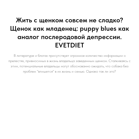
Жить с щенком совсем не сладко?
Щенок как младенец: puppy blues как
аналог послеродовой депрессии.
EVETDIET
В литературе и блогах присутствует огромное количество информации о
прелестях, привносимых в жизнь владельца заведенным щенком. Сталкиваясь с
этим, потенциальные владельцы могут обоснованно ожидать, что собака без
проблем "впишется" в их жизнь и семью. Однако так ли это?