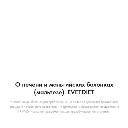
О печени и мальтийских болонках
(мальтезе). EVETDIET
У мальтийских болонок распространена, но редко обсуждается врождённая
аномалия печёночного кровотока — портальная микроваскулярная дисплазия
(PMVD), также описываемая как центролобулярная гепатопатия.