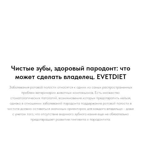
Чистые зубы, здоровый пародонт: что
может сделать владелец. EVETDIET
Заболевания ротовой полости относятся к одним из самых распространенных
проблем ветеринарии животных-компаньонов. Есть множество
стоматологических патологий, возникновение которых предотвратить нельзя,
однако в отношении заболеваний пародонта поддержание ротовой полости в
чистоте должно оставаться значимым ориентиром для каждого владельца - даже
с учетом того, что отсутствие видимого зубного камня еще не обязательно
предотвращает развитие гингивита и пародонтита.