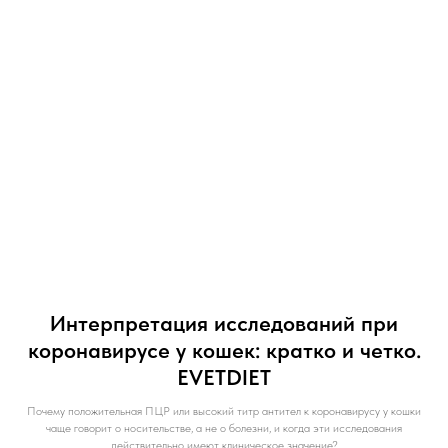
Интерпретация исследований при
коронавирусе у кошек: кратко и четко.
EVETDIET
Почему положительная ПЦР или высокий титр антител к коронавирусу у кошки
чаще говорит о носительстве, а не о болезни, и когда эти исследования
действительно имеют клиническое значение?