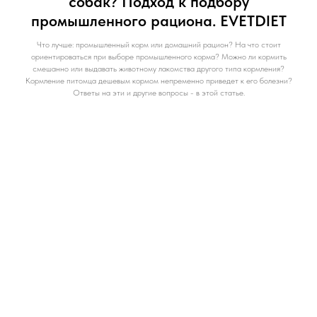
собак? Подход к подбору
промышленного рациона. EVETDIET
Что лучше: промышленный корм или домашний рацион? На что стоит
ориентироваться при выборе промышленного корма? Можно ли кормить
смешанно или выдавать животному лакомства другого типа кормления?
Кормление питомца дешевым кормом непременно приведет к его болезни?
Ответы на эти и другие вопросы - в этой статье.