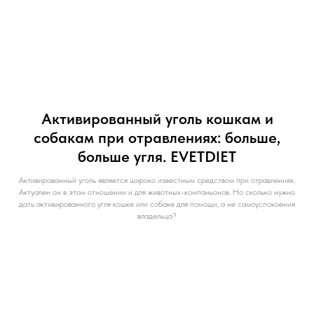
Активированный уголь кошкам и
собакам при отравлениях: больше,
больше угля. EVETDIET
Активированный уголь является широко известным средством при отравлениях.
Актуален он в этом отношении и для животных-компаньонов. Но сколько нужно
дать активированного угля кошке или собаке для помощи, а не самоуспокоения
владельца?