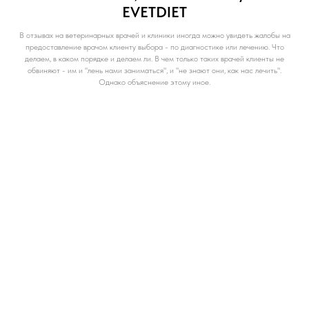
EVETDIET
В отзывах на ветеринарных врачей и клиники иногда можно увидеть жалобы на
предоставление врачом клиенту выбора - по диагностике или лечению. Что
делаем, в каком порядке и делаем ли. В чем только таких врачей клиенты не
обвиняют - им и "лень нами заниматься", и "не знают они, как нас лечить".
Однако объяснение этому иное.