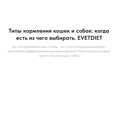
Типы кормления кошек и собак: когда
есть из чего выбирать. EVETDIET
Три типа кормления кошек и собак - три типа используемых рационов с
дальнейшей дифференциацией возможных вариаций. Различия рационов даже
одного типа для кошек и собак.