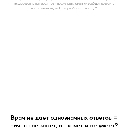
исследование на паразитов - посмотреть, стоит ли вообще проводить
дегельминтизацию. Но верный ли это подход?
Врач не дает однозначных ответов =
ничего не знает, не хочет и не умеет?