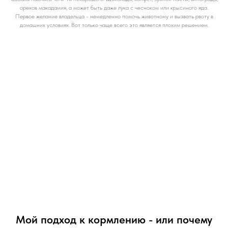
орехов макадамия, а может быть даже лука с чесноком или крысиного яда.
Первое желание владельца - немедленно помочь животному и вызвать рвоту в
домашних условиях. Вот только чаще всего это является плохим решением.
Мой подход к кормлению - или почему