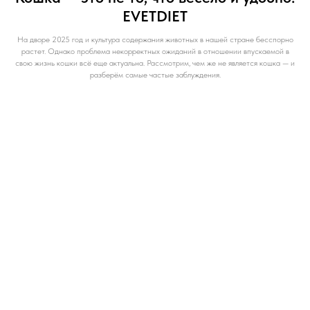
EVETDIET
На дворе 2025 год и культура содержания животных в нашей стране бесспорно
растет. Однако проблема некорректных ожиданий в отношении впускаемой в
свою жизнь кошки всё еще актуальна. Рассмотрим, чем же не является кошка — и
разберём самые частые заблуждения.