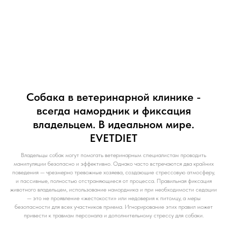
Собака в ветеринарной клинике -
всегда намордник и фиксация
владельцем. В идеальном мире.
EVETDIET
Владельцы собак могут помогать ветеринарным специалистам проводить
манипуляции безопасно и эффективно. Однако часто встречаются два крайних
поведения — чрезмерно тревожные хозяева, создающие стрессовую атмосферу,
и пассивные, полностью отстраняющиеся от процесса. Правильная фиксация
животного владельцем, использование намордника и при необходимости седации
— это не проявление «жестокости» или недоверия к питомцу, а меры
безопасности для всех участников приема. Игнорирование этих правил может
привести к травмам персонала и дополнительному стрессу для собаки.