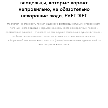
владельцы, которые кормят
неправильно, не обязательно
нехорошие люди. EVETDIET
Несмотря на сложность принятия данного факта радикальными сторонниками
того или иного подхода к кормлению, очень часто некорректный подход к
составлению рациона - это вовсе не равнодушие владельца к судьбе питомца. Я
не была исключением и сама проходила все стадии диетологических
заблуждений владельца животного - от (почти) видотипичных куриных шей до
животворящих холистиков.