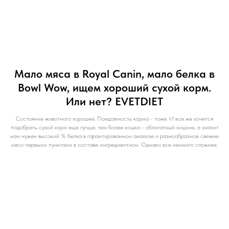
Мало мяса в Royal Canin, мало белка в
Bowl Wow, ищем хороший сухой корм.
Или нет? EVETDIET
Состояние животного хорошее. Поедаемость корма - тоже. И все же хочется
подобрать сухой корм еще лучше, тем более кошка - облигатный хищник, а значит
нам нужен высокий % белка в гарантированном анализе и разнообразное свежее
мясо первыми пунктами в составе ингредиентном. Однако все немного сложнее.