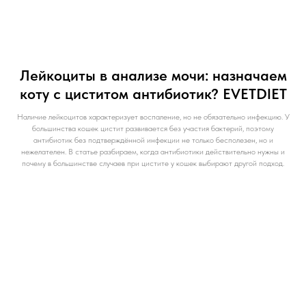
Лейкоциты в анализе мочи: назначаем
коту с циститом антибиотик? EVETDIET
Наличие лейкоцитов характеризует воспаление, но не обязательно инфекцию. У
большинства кошек цистит развивается без участия бактерий, поэтому
антибиотик без подтверждённой инфекции не только бесполезен, но и
нежелателен. В статье разбираем, когда антибиотики действительно нужны и
почему в большинстве случаев при цистите у кошек выбирают другой подход.