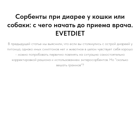
Сорбенты при диарее у кошки или
собаки: с чего начать до приема врача.
EVETDIET
В предыдущей статье мы выяснили, что если вы столкнулись с острой диареей у
питомца, однако иных симптомов нет и животное в целом чувствует себя хорошо
- можно попробовать первично повлиять на ситуацию самостоятельно
корректировкой рациона и использованием энтеросорбентов. Но "сколько
вешать граммов"?