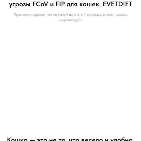
угрозы FCoV и FIP для кошек. EVETDIET
Проклятая «корона»: что на самом деле стоит за кровью в кале и словом
«коронавирус»
Кошка — это не то, что весело и удобно.