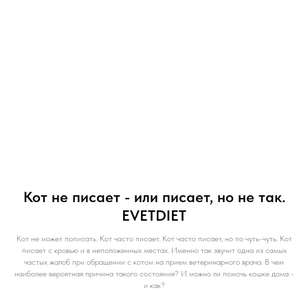
Кот не писает - или писает, но не так.
EVETDIET
Кот не может пописать. Кот часто писает. Кот часто писает, но по чуть-чуть. Кот
писает с кровью и в неположенных местах. Именно так звучит одна из самых
частых жалоб при обращении с котом на прием ветеринарного врача. В чем
наиболее вероятная причина такого состояния? И можно ли помочь кошке дома -
и как?