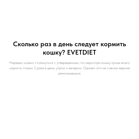
Сколько раз в день следует кормить
кошку? EVETDIET
Нередко можно столкнуться с утверждением, что взрослую кошку лучше всего
кормить только 2 раза в день: утром и вечером. Однако это не совсем верная
рекомендация.