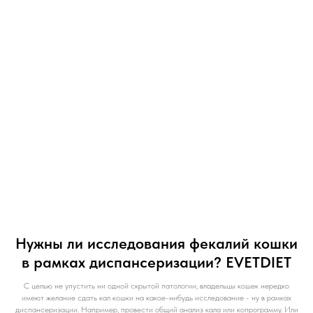
Нужны ли исследования фекалий кошки
в рамках диспансеризации? EVETDIET
С целью не упустить ни одной скрытой патологии, владельцы кошек нередко
имеют желание сдать кал кошки на какое-нибудь исследование - ну в рамках
диспансеризации. Например, провести общий анализ кала или копрограмму. Или