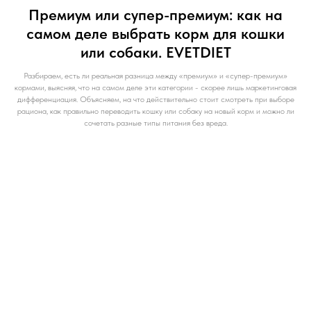
Премиум или супер-премиум: как на
самом деле выбрать корм для кошки
или собаки. EVETDIET
Разбираем, есть ли реальная разница между «премиум» и «супер-премиум»
кормами, выясняя, что на самом деле эти категории - скорее лишь маркетинговая
дифференциация. Объясняем, на что действительно стоит смотреть при выборе
рациона, как правильно переводить кошку или собаку на новый корм и можно ли
сочетать разные типы питания без вреда.