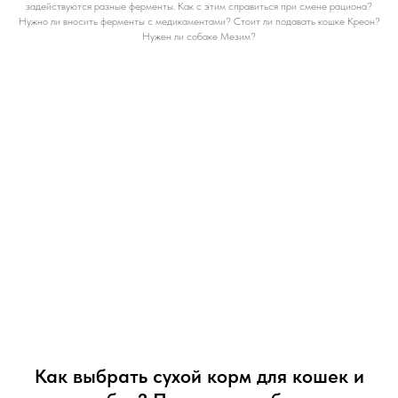
задействуются разные ферменты. Как с этим справиться при смене рациона?
Нужно ли вносить ферменты с медикаментами? Стоит ли подавать кошке Креон?
Нужен ли собаке Мезим?
Как выбрать сухой корм для кошек и