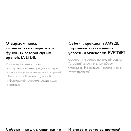
О сырых миксах,
Собаки, крахмал и AMY2B:
сомнительных рецептах и
породные исключения в
функциях ветеринарных
усвоении углеводов. EVETDIET
врачей. EVETDIET
Собака - не волк, а потому её рацион
"стерпит" значительный объем
Рассмотрим недостатки
углеводов. Но есть ли исключения из
растиражированных рецептов сырых
этого правила?
рационов и роль ветеринарных врачей
в борьбе с забитыми подобной
информацией головами владельцев
животных.
Собаки и кошки: хищники на
И снова о секте свидетелей