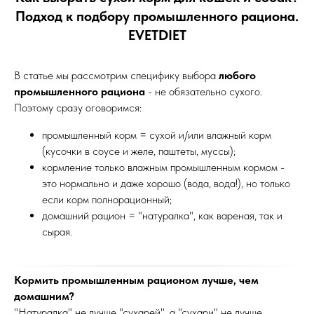
Подход к подбору промышленного рациона.
EVETDIET
В статье мы рассмотрим специфику выбора
любого
промышленного рациона
- не обязательно сухого.
Поэтому сразу оговоримся:
промышленный корм = сухой и/или влажный корм
(кусочки в соусе и желе, паштеты, муссы);
кормление только влажным промышленным кормом -
это нормально и даже хорошо (вода, вода!), но только
если корм полнорационный;
домашний рацион = "натуралка", как вареная, так и
сырая.
Кормить промышленным рационом лучше, чем
домашним?
"Натуралка" не лучше "сухарей", а "сухари" не лучше