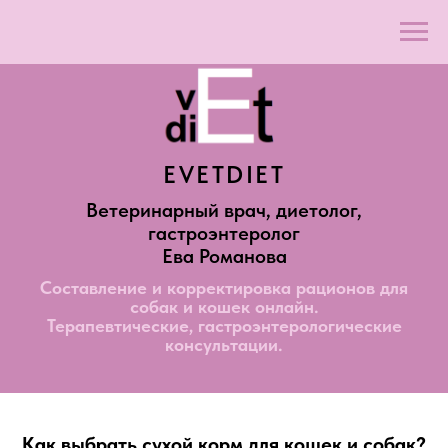
EVETDIET
Ветеринарный врач, диетолог,
гастроэнтеролог
Ева Романова
Составление и корректировка рационов для
собак и кошек онлайн.
Терапевтические, гастроэнтерологические
консультации.
Как выбрать сухой корм для кошек и собак?