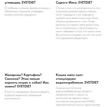
углеводах. EVETDIET
Сырого Мяса. EVETDIET
О собаках и кошках, факультативных и
Статья о том, что категоричность зло,
облигатных хищниках, углеводах,
а рационы разные нужны и важны,
волках и рисках ожирения.
могут подходить и не подходить
конкретному животному, могут быть
сбалансированными и нет. Те же
рационы из сырого мяса допустимы,
но их поклонники и пропагандисты
часто забывают о том, что нужно хотя
бы пытаться смотреть на тот или иной
тип кормления объективно.
Макароны? Картофель?
Кошка мало пьет:
Свинина? Этим нельзя
стимулируем
кормить кошек и собак! Или
водопотребление. EVETDIET
можно? EVETDIET
Именно достаточное
водопотребление выступает и
Стоит ли продолжать бояться вводить
профилактикой, и одним из
в рацион животного указанные
компонентов терапии таких
компоненты?
состояний, как уролитиаз (МКБ),
идиопатический цистит, хроническая