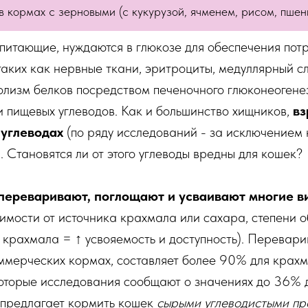
в кормах с зерновыми (с кукурузой, ячменем, рисом, пшени
опитающие, нуждаются в глюкозе для обеспечения по
 таких как нервные ткани, эритроциты, медуллярный с
олизм белков посредством печеночного глюконеогене
ии пищевых углеводов. Как и большинство хищников,
вз
 углеводах
(по ряду исследований - за исключением 
 Становятся ли от этого углеводы вредны для кошек?
переваривают, поглощают и усваивают многие в
симости от источника крахмала или сахара, степени 
 крахмала = ↑ усвояемость и доступность). Перевар
оммерческих кормах, составляет более 90% для крах
которые исследования сообщают о значениях до 36%
 предлагает кормить кошек
сырыми углеводистыми пр