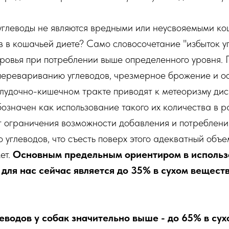
 углеводы не являются вредными или неусвояемыми к
в в кошачьей диете? Само словосочетание "избыток у
оровья при потреблении выше определенного уровня.
перевариванию углеводов, чрезмерное брожение и о
лудочно-кишечном тракте приводят к метеоризму дис
бозначен как использование такого их количества в р
т ограничения возможности добавления и потреблени
о углеводов, что съесть поверх этого адекватный объ
ет.
Основным предельным ориентиром в использ
для нас сейчас является до 35% в сухом веществ
еводов у собак значительно выше - до 65% в су