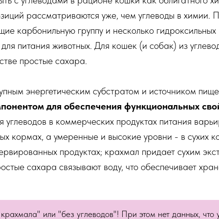
быть с углеводами в рационе кошки как облигатного х
озиций рассматриваются уже, чем углеводы в химии.
ие карбонильную группу и несколько гидроксильных г
 для питания животных. Для кошек (и собак) из угле
стве простые сахара.
упным энергетическим субстратом и источником пище
понентом для обеспечения функциональных свой
 углеводов в коммерческих продуктах питания варьи
х кормах, а умеренные и высокие уровни - в сухих к
сервированных продуктах; крахмал придает сухим экс
ростые сахара связывают воду, что обеспечивает хран
 крахмала" или "без углеводов"! При этом нет данных, что