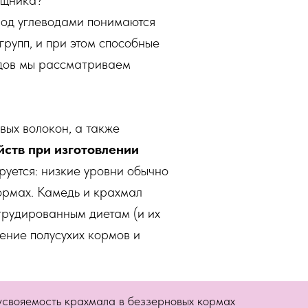
ищника?
 Под углеводами понимаются
рупп, и при этом способные
водов мы рассматриваем
вых волокон, а также
ств при изготовлении
руется: низкие уровни обычно
ормах. Камедь и крахмал
трудированным диетам (и их
ение полусухих кормов и
 усвояемость крахмала в беззерновых кормах