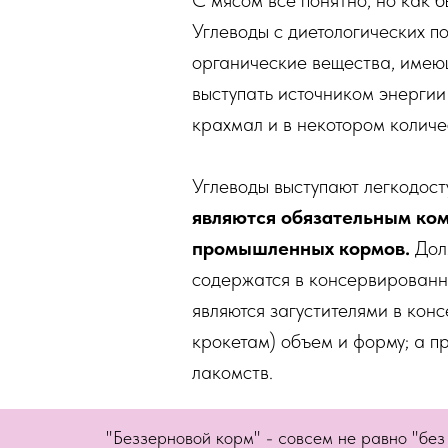
С мясом всё понятно, но как 
Углеводы с диетологических п
органические вещества, имеющ
выступать источником энергии
крахмал и в некотором количе
Углеводы выступают легкодост
являются обязательным ком
промышленных кормов.
Доля
содержатся в консервированны
являются загустителями в кон
крокетам) объем и форму; а п
лакомств.
"Беззерновой корм" - совсем не равно "без