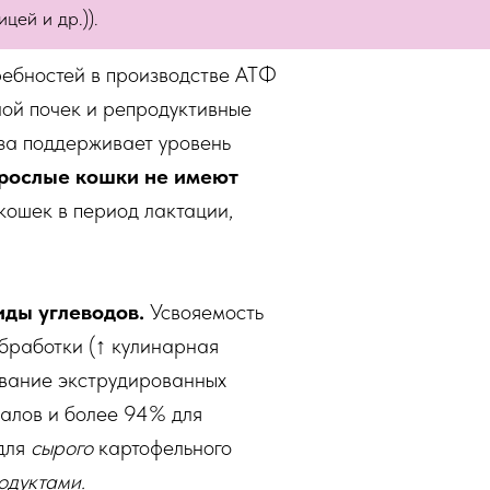
цей и др.)).
требностей в производстве АТФ
лой почек и репродуктивные
за поддерживает уровень
рослые кошки не имеют
кошек в период лактации,
иды углеводов.
Усвояемость
обработки (↑ кулинарная
ивание экструдированных
малов и более 94% для
 для
сырого
картофельного
одуктами.