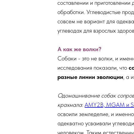
составлении и приготовлении 
обработки. Углеводистые прод
совсем не вариант для адеква
углеводах для взрослых здоро
А как же волки?
Собаки - это не волки, и име
исследования показали, что
со
разные линии эволюции
, а 
Одомашнивание собак сопрово
крахмала
:
AMY2B, MGAM и S
освоили земледелие, и имен
адекватно усваивали углевод
человеком. Таким естественны