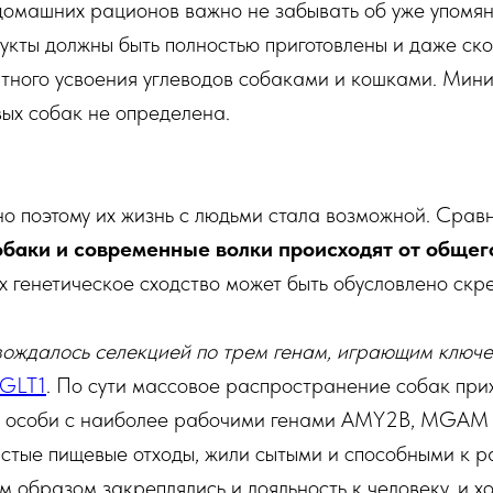
домашних рационов важно не забывать об уже упомян
укты должны быть полностью приготовлены и даже ско
тного усвоения углеводов собаками и кошками. Мини
вых собак не определена.
нно поэтому их жизнь с людьми стала возможной. Срав
баки и современные волки происходят от общег
их генетическое сходство может быть обусловлено ск
ждалось селекцией по трем генам, играющим ключе
GLT1
. По сути массовое распространение собак прих
но особи с наиболее рабочими генами AMY2B, MGAM 
истые пищевые отходы, жили сытыми и способными к 
м образом закреплялись и лояльность к человеку, и 