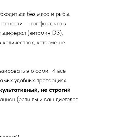
 обходиться без мяса и рыбы.
атности — тот факт, что в
льциферол (витамин D3),
х количествах, которые не
езировать это сами. И все
самых удобных пропорциях.
культативный, не строгий
ацион (если вы и ваш диетолог