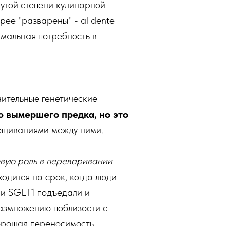
утой степени кулинарной
рее "разварены" - al dente
мальная потребность в
нительные генетические
о вымершего предка, но это
рещиваниями между ними.
вую роль в переваривании
одится на срок, когда люди
и SGLT1 подъедали и
размножению поблизости с
хорошая переносимость