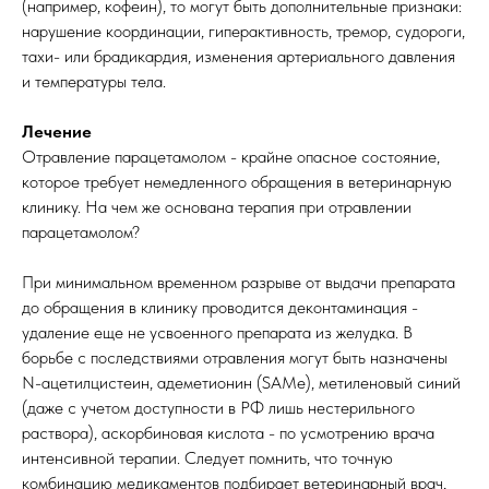
(например, кофеин), то могут быть дополнительные признаки:
нарушение координации, гиперактивность, тремор, судороги,
тахи- или брадикардия, изменения артериального давления
и температуры тела.
Лечение
Отравление парацетамолом - крайне опасное состояние,
которое требует немедленного обращения в ветеринарную
клинику. На чем же основана терапия при отравлении
парацетамолом?
При минимальном временном разрыве от выдачи препарата
до обращения в клинику проводится деконтаминация -
удаление еще не усвоенного препарата из желудка. В
борьбе с последствиями отравления могут быть назначены
N-ацетилцистеин, адеметионин (SAMe), метиленовый синий
(даже с учетом доступности в РФ лишь нестерильного
раствора), аскорбиновая кислота - по усмотрению врача
интенсивной терапии. Следует помнить, что точную
комбинацию медикаментов подбирает ветеринарный врач,