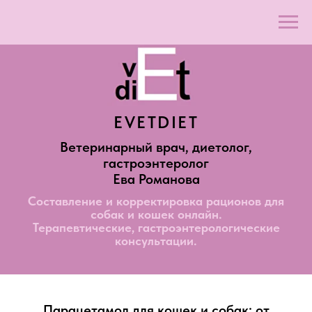
EVETDIET
Ветеринарный врач, диетолог,
гастроэнтеролог
Ева Романова
Составление и корректировка рационов для
собак и кошек онлайн.
Терапевтические, гастроэнтерологические
консультации.
Парацетамол для кошек и собак: от