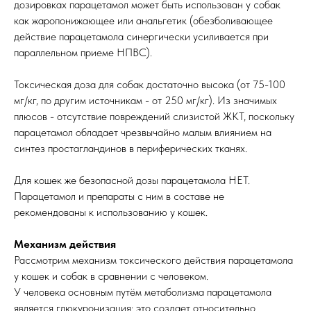
дозировках парацетамол может быть использован у собак
как жаропонижающее или анальгетик (обезболивающее
действие парацетамола синергически усиливается при
параллельном приеме НПВС).
Токсическая доза для собак достаточно высока (от 75-100
мг/кг, по другим источникам - от 250 мг/кг). Из значимых
плюсов - отсутствие повреждений слизистой ЖКТ, поскольку
парацетамол обладает чрезвычайно малым влиянием на
синтез простагландинов в периферических тканях.
Для кошек же безопасной дозы парацетамола НЕТ.
Парацетамол и препараты с ним в составе не
рекомендованы к использованию у кошек.
Механизм действия
Рассмотрим механизм токсического действия парацетамола
у кошек и собак в сравнении с человеком.
У человека основным путём метаболизма парацетамола
является глюкуронизация: это создает относительно