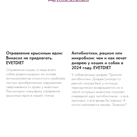
Отравление крысиным ядом:
Антибиотики, рацион или
Викасол не предлагать.
микробиом: чем и как лечат
EVETDIET
диарею у кошек и собак в
2024 году. EVETDIET
Отравление кошек, а чаще всего
собак родентицидами на основе
У собаки/кошки диарея. Пропили
антикоагулянтов относится к наиболее
антибиотики. Диарея (иногда со
частым приобретенным нарушениям
рвотой, иногда без) у питомца
свертываемости крови у животных.
периодически возвращается, но в
Рассмотрим специфику отравления
такой ситуации животное получает
крысиным ядом в нашей статье.
очередной курс антибиотиков - и всё
проходит, и всё вроде бы хорошо. А
потом начинается заново. Знакомо?