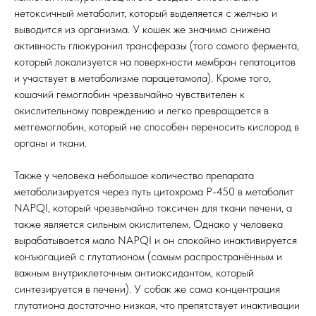
нетоксичный метаболит, который выделяется с желчью и
выводится из организма. У кошек же значимо снижена
активность глюкуронил трансферазы (того самого фермента,
который локализуется на поверхности мембран гепатоцитов
и участвует в метаболизме парацетамола). Кроме того,
кошачий гемоглобин чрезвычайно чувствителен к
окислительному повреждению и легко превращается в
метгемоглобин, который не способен переносить кислород в
органы и ткани.
Также у человека небольшое количество препарата
метаболизируется через путь цитохрома P-450 в метаболит
NAPQI, который чрезвычайно токсичен для ткани печени, а
также является сильным окислителем. Однако у человека
вырабатывается мало NAPQI и он спокойно инактивируется
конъюгацией с глутатионом (самым распространённым и
важным внутриклеточным антиоксидантом, который
синтезируется в печени). У собак же сама концентрация
глутатиона достаточно низкая, что препятствует инактивации