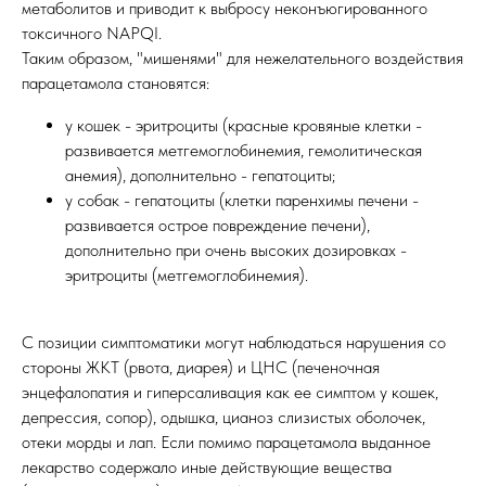
метаболитов и приводит к выбросу неконъюгированного
токсичного NAPQI.
Таким образом, "мишенями" для нежелательного воздействия
парацетамола становятся:
у кошек - эритроциты (красные кровяные клетки -
развивается метгемоглобинемия, гемолитическая
анемия), дополнительно - гепатоциты;
у собак - гепатоциты (клетки паренхимы печени -
развивается острое повреждение печени),
дополнительно при очень высоких дозировках -
эритроциты (метгемоглобинемия).
С позиции симптоматики могут наблюдаться нарушения со
стороны ЖКТ (рвота, диарея) и ЦНС (печеночная
энцефалопатия и гиперсаливация как ее симптом у кошек,
депрессия, сопор), одышка, цианоз слизистых оболочек,
отеки морды и лап. Если помимо парацетамола выданное
лекарство содержало иные действующие вещества