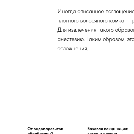
Иногда описанное поглощение
плотного волосяного комка -
Для извлечения такого образо
анестезию. Таким образом, эт
осложнения.
От эндопаразитов
Базовая вакцинация:
обработаны?..
когда и почему