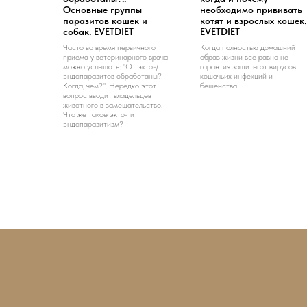
Основные группы
необходимо прививать
паразитов кошек и
котят и взрослых кошек.
собак. EVETDIET
EVETDIET
Часто во время первичного
Когда полностью домашний
приема у ветеринарного врача
образ жизни все равно не
можно услышать: "От экто-/
гарантия защиты от вирусов
эндопаразитов обработаны?
кошачьих инфекций и
Когда, чем?". Нередко этот
бешенства.
вопрос вводит владельцев
животного в замешательство.
Что же такое экто- и
эндопаразитизм?