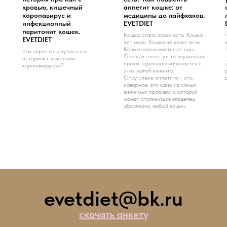
кровью, кишечный
аппетит кошке: от
коронавирус и
медицины до лайфхаков.
инфекционный
EVETDIET
перитонит кошек.
Кошка стала плохо есть. Кошка
EVETDIET
ест мало. Кошка не хочет есть.
Кошка отказывается от еды...
Как перестать путаться в
Очень и очень часто первичный
историях с кошачьим
прием терапевта начинается с
коронавирусом?
этих жалоб клиента.
Отсутствие аппетита - это,
наверное, это одна из самых
значимых проблем, с которой
может столкнуться владелец
абсолютно любой кошки.
evetdiet@bk.ru
скачать анкету