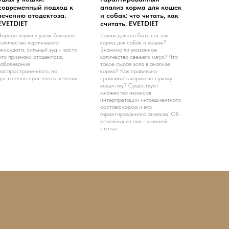
современный подход к
анализ корма для кошек
лечению отодектоза.
и собак: что читать, как
EVETDIET
считать. EVETDIET
Черные корки в ушах, большое
Каким должен быть состав
количество коричневого
корма для собак и кошек?
экссудата, сильный зуд - часто
Значимо ли указанное
это признаки отодектоза,
количество свежего мяса? Что
заболевания
такое сырая зола в анализе
распространенного, но
корма? Как правильно
достаточно простого в лечении.
сравнивать корма по сухому
веществу? Существует
множество нюансов
интерпретации ингредиентного
состава корма и его
гарантированного анализа. Об
основных из них - в нашей
статье.