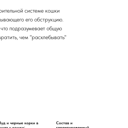
рительной системе кошки
зывающего его обструкцию.
, что подразумевает общую
вратить, чем "расхлебывать"
Зуд и черные корки в
Состав и
ушах у кошки:
гарантированный