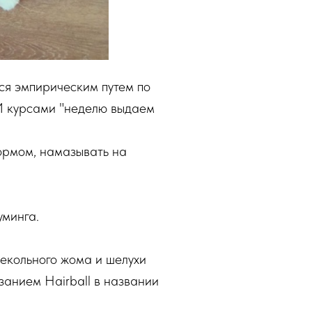
тся эмпирическим путем по
И курсами "неделю выдаем
ормом, намазывать на
уминга.
векольного жома и шелухи
занием Hairball в названии