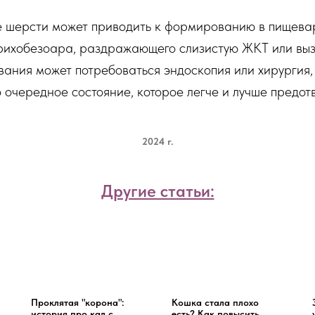
 шерсти может приводить к формированию в пищева
 трихобезоара, раздражающего слизистую ЖКТ или вы
вания может потребоваться эндоскопия или хирургия
о очередное состояние, которое легче и лучше предот
2024 г.
Другие статьи:
Проклятая "корона":
Кошка стала плохо
история про кал с
есть? Как повысить