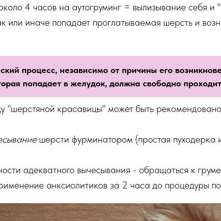
около 4 часов на аутогруминг = вылизывание себя и "
так или иначе попадает проглатываемая шерсть и воз
ческий процесс, независимо от причины его возникно
рая попадает в желудок, должна свободно проходить
цу "шерстяной красавицы" может быть рекомендовано
есывание
шерсти фурминатором (простая пуходерка 
ости адекватного вычесывания - обращаться к груме
именение анксиолитиков за 2 часа до процедуры по 