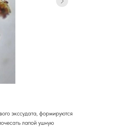
вого экссудата, формируются
 почесать лапой ушную