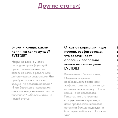
Другие статьи:
Блохи и клещи: какие
Отказ от корма, липидоз
капли на холку лучше?
печени, эзофагостома:
EVETDIET
что заслуживает
опасений владельца
На рынке даже с учетом
кошки на самом деле.
последних трансформаций
EVETDIET
представлено множество
капель на холку с различными
Кошка не ест больше суток.
действующими веществами. Что
Озвученная врачом
приобрести и накапать на
необходимость постановки
холку, а что оставить на полке?
эзофагостомы часто звучит для
И как бороться с иксодовыми
владельца как приговор. Начало
клещами ввиду значимых рисков
конца. Точка невозврата.
бабезиоза? Обо всем этом - в
х
Кажется, что это граница,
нашей статье.
которую нельзя пересечь, и
даже продолжающийся голод
оставляет больше надежды на
благоприятный исход. Но так ли
это?