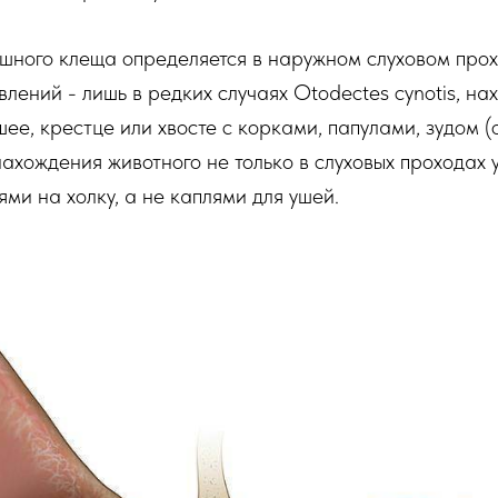
шного клеща определяется в наружном слуховом прох
влений - лишь в редких случаях Otodectes cynotis, на
ее, крестце или хвосте с корками, папулами, зудом (
нахождения животного не только в слуховых проходах 
ми на холку, а не каплями для ушей.