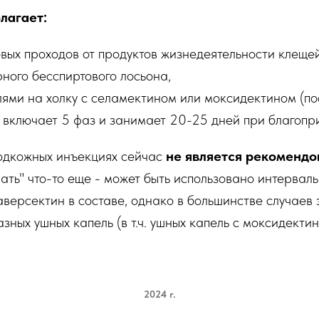
лагает:
вых проходов от продуктов жизнедеятельности клеще
ного бесспиртового лосьона,
ями на холку с селамектином или моксидектином (по
 включает 5 фаз и занимает 20-25 дней при благопри
одкожных инъекциях сейчас
не является рекоменд
ать" что-то еще - может быть использовано интервал
версектин в составе, однако в большинстве случаев 
зных ушных капель (в т.ч. ушных капель с моксидекти
2024 г.