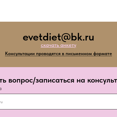
evetdiet@bk.ru
скачать анкету
Консультации проводятся в письменном формате
ть вопрос/записаться на консуль
а