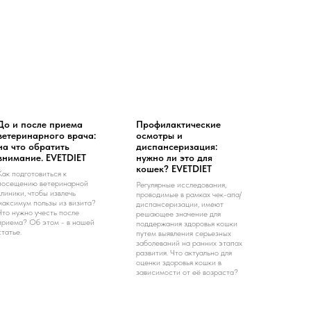
До и после приема
Профилактические
ветеринарного врача:
осмотры и
на что обратить
диспансеризация:
внимание. EVETDIET
нужно ли это для
кошек? EVETDIET
Как подготовиться к
посещению ветеринарной
Регулярные исследования,
клиники, чтобы извлечь
проводимые в рамках чек-апа/
максимум пользы из визита?
диспансеризации, имеют
Что нужно учесть после
решающее значение для
приема? Об этом - в нашей
поддержания здоровья кошки
статье.
путем выявления серьезных
заболеваний на ранних этапах
развития. Что актуально для
оценки здоровья кошки в
зависимости от её возраста?