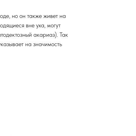
оде, но он также живет на
ходящиеся вне уха, могут
отодектозный акариаз). Так
указывает на значимость