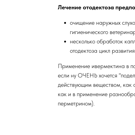
Лечение отодектоза предпо
очищение наружных слухо
гигиенического ветеринар
несколько обработок капл
отодектоза цикл развития
Применение ивермектина в п
если ну ОЧЕНЬ хочется "подел
действующим веществом, как а
как и в применение разнообра
перметрином).