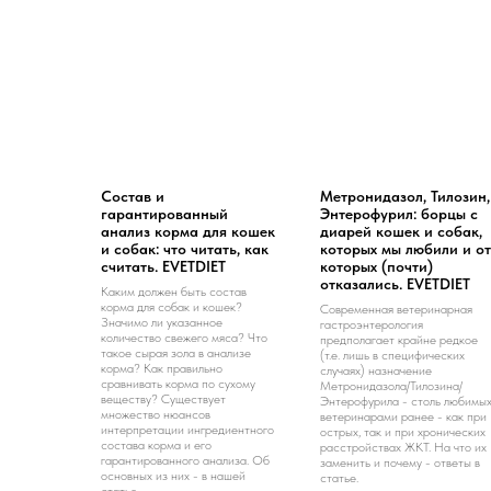
Состав и
Метронидазол, Тилозин,
гарантированный
Энтерофурил: борцы с
анализ корма для кошек
диарей кошек и собак,
и собак: что читать, как
которых мы любили и от
считать. EVETDIET
которых (почти)
отказались. EVETDIET
Каким должен быть состав
корма для собак и кошек?
Современная ветеринарная
Значимо ли указанное
гастроэнтерология
количество свежего мяса? Что
предполагает крайне редкое
такое сырая зола в анализе
(т.е. лишь в специфических
корма? Как правильно
случаях) назначение
сравнивать корма по сухому
Метронидазола/Тилозина/
веществу? Существует
Энтерофурила - столь любимы
множество нюансов
ветеринарами ранее - как при
интерпретации ингредиентного
острых, так и при хронических
состава корма и его
расстройствах ЖКТ. На что их
гарантированного анализа. Об
заменить и почему - ответы в
основных из них - в нашей
статье.