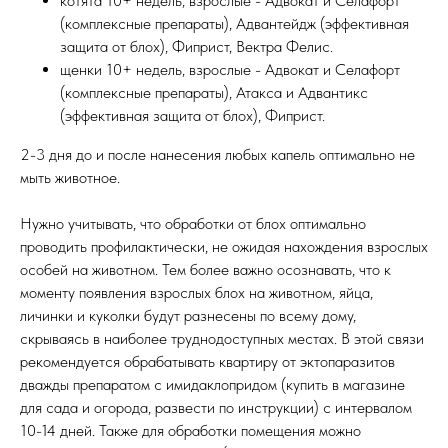
котята 10+ недель, взрослые - Адвокат и Селафорт
(комплексные препараты), Адвантейдж (эффективная
защита от блох), Фиприст, Вектра Фелис.
щенки 10+ недель, взрослые - Адвокат и Селафорт
(комплексные препараты), Атакса и Адвантикс
(эффективная защита от блох), Фиприст.
2-3 дня до и после нанесения любых капель оптимально не
мыть животное.
Нужно учитывать, что обработки от блох оптимально
проводить профилактически, не ожидая нахождения взрослых
особей на животном. Тем более важно осознавать, что к
моменту появления взрослых блох на животном, яйца,
личинки и куколки будут разнесены по всему дому,
скрываясь в наиболее труднодоступных местах. В этой связи
рекомендуется обрабатывать квартиру от эктопаразитов
дважды препаратом с имидаклопридом (купить в магазине
для сада и огорода, развести по инструкции) с интервалом
10-14 дней. Также для обработки помещения можно