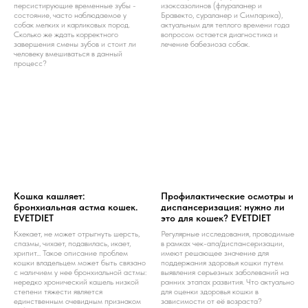
персистирующие временные зубы -
изоксазолинов (флураланер и
состояние, часто наблюдаемое у
Бравекто, сураланер и Симпарика),
собак мелких и карликовых пород.
актуальным для теплого времени года
Сколько же ждать корректного
вопросом остается диагностика и
завершения смены зубов и стоит ли
лечение бабезиоза собак.
человеку вмешиваться в данный
процесс?
Кошка кашляет:
Профилактические осмотры и
бронхиальная астма кошек.
диспансеризация: нужно ли
EVETDIET
это для кошек? EVETDIET
Кхекает, не может отрыгнуть шерсть,
Регулярные исследования, проводимые
спазмы, чихает, подавилась, икает,
в рамках чек-апа/диспансеризации,
хрипит... Такое описание проблем
имеют решающее значение для
кошки владельцем может быть связано
поддержания здоровья кошки путем
с наличием у нее бронхиальной астмы:
выявления серьезных заболеваний на
нередко хронический кашель низкой
ранних этапах развития. Что актуально
степени тяжести является
для оценки здоровья кошки в
единственным очевидным признаком
зависимости от её возраста?