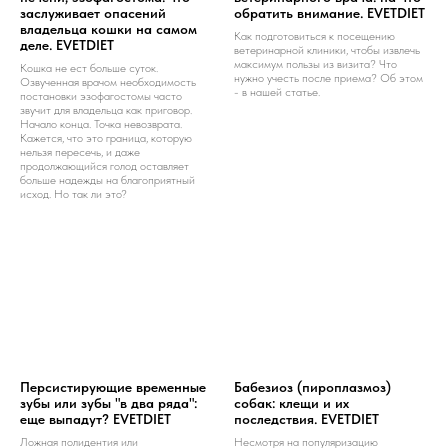
заслуживает опасений
обратить внимание. EVETDIET
владельца кошки на самом
Как подготовиться к посещению
деле. EVETDIET
ветеринарной клиники, чтобы извлечь
максимум пользы из визита? Что
Кошка не ест больше суток.
нужно учесть после приема? Об этом
Озвученная врачом необходимость
- в нашей статье.
постановки эзофагостомы часто
звучит для владельца как приговор.
Начало конца. Точка невозврата.
Кажется, что это граница, которую
нельзя пересечь, и даже
продолжающийся голод оставляет
больше надежды на благоприятный
исход. Но так ли это?
Персистирующие временные
Бабезиоз (пироплазмоз)
зубы или зубы "в два ряда":
собак: клещи и их
еще выпадут? EVETDIET
последствия. EVETDIET
Ложная полидентия или
Несмотря на популяризацию