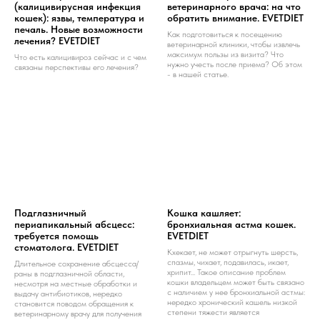
(калицивирусная инфекция
ветеринарного врача: на что
кошек): язвы, температура и
обратить внимание. EVETDIET
печаль. Новые возможности
Как подготовиться к посещению
лечения? EVETDIET
ветеринарной клиники, чтобы извлечь
максимум пользы из визита? Что
Что есть калицивироз сейчас и с чем
нужно учесть после приема? Об этом
связаны перспективы его лечения?
- в нашей статье.
Подглазничный
Кошка кашляет:
периапикальный абсцесс:
бронхиальная астма кошек.
требуется помощь
EVETDIET
стоматолога. EVETDIET
Кхекает, не может отрыгнуть шерсть,
спазмы, чихает, подавилась, икает,
Длительное сохранение абсцесса/
хрипит... Такое описание проблем
раны в подглазничной области,
кошки владельцем может быть связано
несмотря на местные обработки и
с наличием у нее бронхиальной астмы:
выдачу антибиотиков, нередко
нередко хронический кашель низкой
становится поводом обращения к
степени тяжести является
ветеринарному врачу для получения