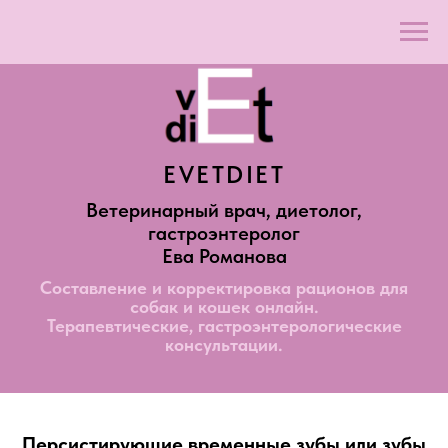
EVETDIET
Ветеринарный врач, диетолог,
гастроэнтеролог
Ева Романова
Составление и корректировка рационов для
собак и кошек онлайн.
Терапевтические, гастроэнтерологические
консультации.
Персистирующие временные зубы или зубы