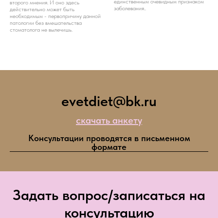
единственным очевидным признаком
второго мнения. И оно здесь
заболевания..
действительно может быть
необходимым - первопричину данной
патологии без вмешательства
стоматолога не вылечишь.
evetdiet@bk.ru
скачать анкету
Консультации проводятся в письменном
формате
Задать вопрос/записаться на
консультацию