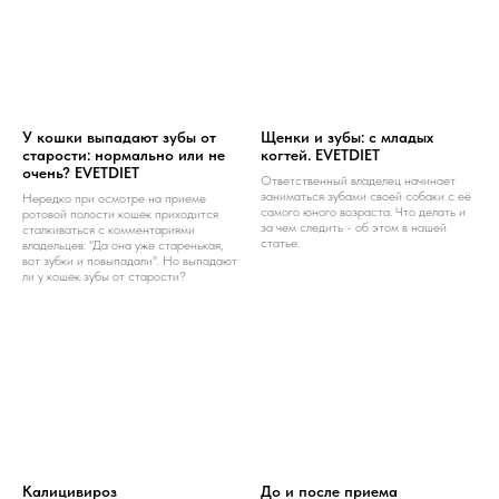
У кошки выпадают зубы от
Щенки и зубы: с младых
старости: нормально или не
когтей. EVETDIET
очень? EVETDIET
Ответственный владелец начинает
заниматься зубами своей собаки с её
Нередко при осмотре на приеме
самого юного возраста. Что делать и
ротовой полости кошек приходится
за чем следить - об этом в нашей
сталкиваться с комментариями
статье.
владельцев: "Да она уже старенькая,
вот зубки и повыпадали". Но выпадают
ли у кошек зубы от старости?
Калицивироз
До и после приема