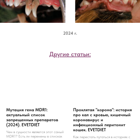
2024 г.
Другие статьи:
Мутация гена MDR1:
Проклятая "корона": история
актуальный список
про кал с кровью, кишечный
запрещенных препаратов
коронавирус и
(2024). EVETDIET
инфекционный перитонит
кошек. EVETDIET
Чем в сущности является этот самый
MDR1? Есть ли перемены в списках
Как перестать путаться в историях с