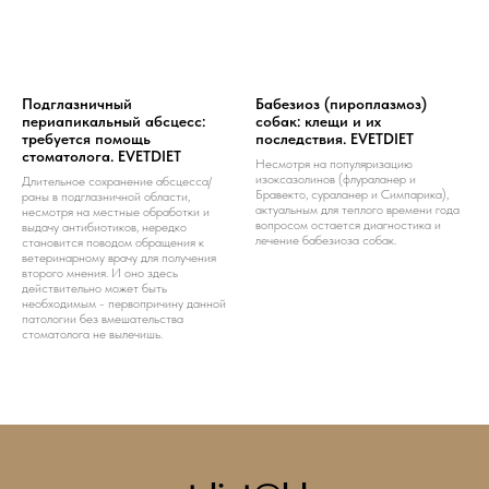
Подглазничный
Бабезиоз (пироплазмоз)
периапикальный абсцесс:
собак: клещи и их
требуется помощь
последствия. EVETDIET
стоматолога. EVETDIET
Несмотря на популяризацию
изоксазолинов (флураланер и
Длительное сохранение абсцесса/
Бравекто, сураланер и Симпарика),
раны в подглазничной области,
актуальным для теплого времени года
несмотря на местные обработки и
вопросом остается диагностика и
выдачу антибиотиков, нередко
лечение бабезиоза собак.
становится поводом обращения к
ветеринарному врачу для получения
второго мнения. И оно здесь
действительно может быть
необходимым - первопричину данной
патологии без вмешательства
стоматолога не вылечишь.