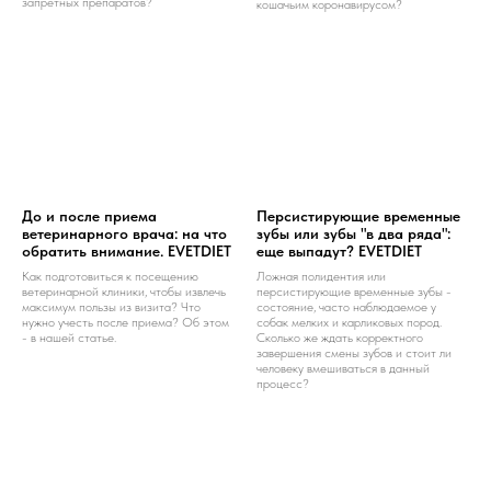
запретных препаратов?
кошачьим коронавирусом?
До и после приема
Персистирующие временные
ветеринарного врача: на что
зубы или зубы "в два ряда":
обратить внимание. EVETDIET
еще выпадут? EVETDIET
Как подготовиться к посещению
Ложная полидентия или
ветеринарной клиники, чтобы извлечь
персистирующие временные зубы -
максимум пользы из визита? Что
состояние, часто наблюдаемое у
нужно учесть после приема? Об этом
собак мелких и карликовых пород.
- в нашей статье.
Сколько же ждать корректного
завершения смены зубов и стоит ли
человеку вмешиваться в данный
процесс?