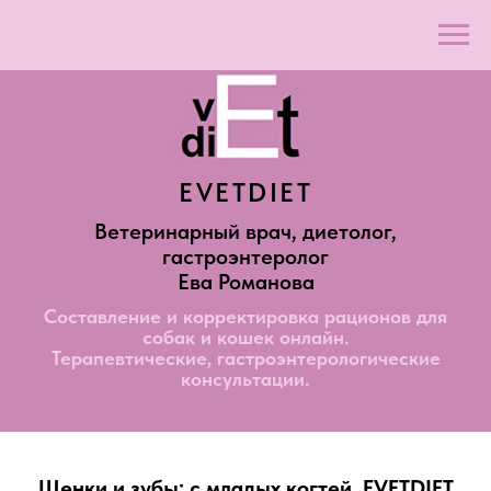
EVETDIET
Ветеринарный врач, диетолог,
гастроэнтеролог
Ева Романова
Составление и корректировка рационов для
собак и кошек онлайн.
Терапевтические, гастроэнтерологические
консультации.
Щенки и зубы: с младых когтей. EVETDIET