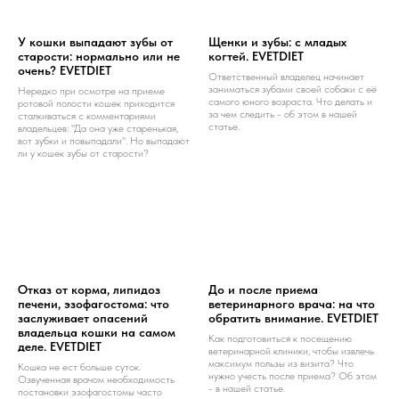
У кошки выпадают зубы от
Щенки и зубы: с младых
старости: нормально или не
когтей. EVETDIET
очень? EVETDIET
Ответственный владелец начинает
заниматься зубами своей собаки с её
Нередко при осмотре на приеме
самого юного возраста. Что делать и
ротовой полости кошек приходится
за чем следить - об этом в нашей
сталкиваться с комментариями
статье.
владельцев: "Да она уже старенькая,
вот зубки и повыпадали". Но выпадают
ли у кошек зубы от старости?
Отказ от корма, липидоз
До и после приема
печени, эзофагостома: что
ветеринарного врача: на что
заслуживает опасений
обратить внимание. EVETDIET
владельца кошки на самом
Как подготовиться к посещению
деле. EVETDIET
ветеринарной клиники, чтобы извлечь
максимум пользы из визита? Что
Кошка не ест больше суток.
нужно учесть после приема? Об этом
Озвученная врачом необходимость
- в нашей статье.
постановки эзофагостомы часто