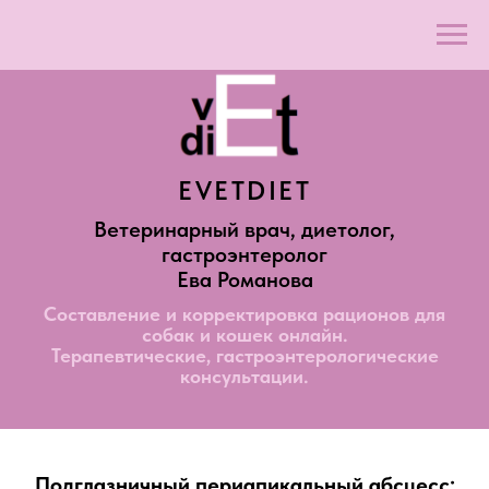
EVETDIET
Ветеринарный врач, диетолог,
гастроэнтеролог
Ева Романова
Составление и корректировка рационов для
собак и кошек онлайн.
Терапевтические, гастроэнтерологические
консультации.
Подглазничный периапикальный абсцесс: