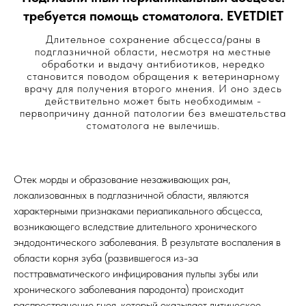
требуется помощь стоматолога. EVETDIET
Длительное сохранение абсцесса/раны в
подглазничной области, несмотря на местные
обработки и выдачу антибиотиков, нередко
становится поводом обращения к ветеринарному
врачу для получения второго мнения. И оно здесь
действительно может быть необходимым -
первопричину данной патологии без вмешательства
стоматолога не вылечишь.
Отек морды и образование незаживающих ран,
локализованных в подглазничной области, являются
характерными признаками периапикального абсцесса,
возникающего вследствие длительного хронического
эндодонтического заболевания. В результате воспаления в
области корня зуба (развившегося из-за
посттравматического инфицирования пульпы зубы или
хронического заболевания пародонта) происходит
распространение гноя, который оказывает литическое