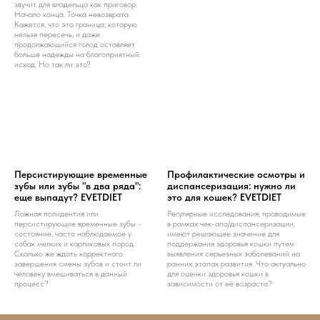
звучит для владельца как приговор.
Начало конца. Точка невозврата.
Кажется, что это граница, которую
нельзя пересечь, и даже
продолжающийся голод оставляет
больше надежды на благоприятный
исход. Но так ли это?
Персистирующие временные
Профилактические осмотры и
зубы или зубы "в два ряда":
диспансеризация: нужно ли
еще выпадут? EVETDIET
это для кошек? EVETDIET
Ложная полидентия или
Регулярные исследования, проводимые
персистирующие временные зубы -
в рамках чек-апа/диспансеризации,
состояние, часто наблюдаемое у
имеют решающее значение для
собак мелких и карликовых пород.
поддержания здоровья кошки путем
Сколько же ждать корректного
выявления серьезных заболеваний на
завершения смены зубов и стоит ли
ранних этапах развития. Что актуально
человеку вмешиваться в данный
для оценки здоровья кошки в
процесс?
зависимости от её возраста?