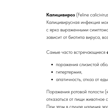
Калицивироз
(Feline caliciv
Калицивирусная инфекция мож
с ярко выраженными симптома
зависит от биотипа вируса, во
Самые часто встречающиеся
поражения слизистой обол
гипертермия,
апатичность, отказ от еды
Поражения ротовой полости (я
отказаться от пищи животное 
При этом в случае наличия эр