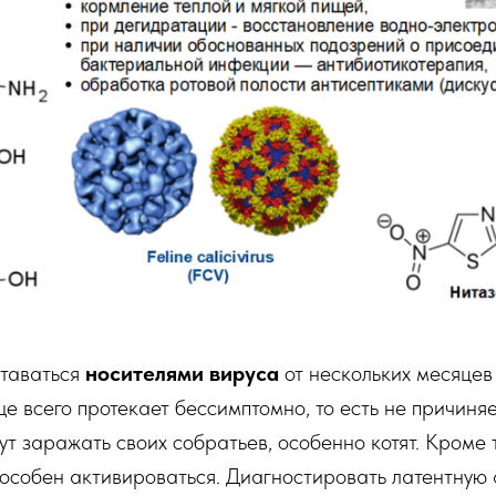
ставаться
носителями вируса
от нескольких месяцев 
е всего протекает бессимптомно, то есть не причиня
т заражать своих собратьев, особенно котят. Кроме т
пособен активироваться. Диагностировать латентную