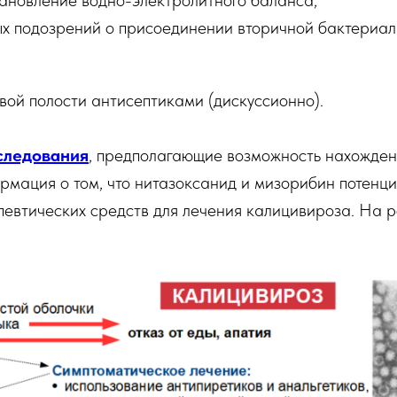
тановление водно-электролитного баланса,
х подозрений о присоединении вторичной бактериал
вой полости антисептиками (дискуссионно).
следования
, предполагающие возможность нахожде
ормация о том, что нитазоксанид и мизорибин потенци
певтических средств для лечения калицивироза. На 