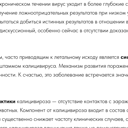
хроническом течении вирус уходит в более глубокие с
учение ложноотрицательных результатов при низком 
пытаться добиться истинных результатов в отношении
 дискуссионный, особенно сейчас в отсутствии доказ
, часто приводящим к летальному исходу является
си
 штаммом калицивируса. Механизм развития поражени
ости. К счастью, это заболевание встречается знач
ктики
калицивироза — отсутствие контактов с зара
вотных. Компонент от калицивироза входит в состав
 существенно снижает частоту клинических случаев,
ного калицивироза вакцинация также не демонстриру