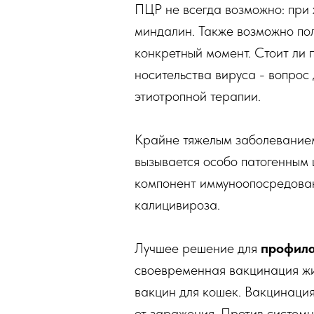
ПЦР не всегда возможно: при 
миндалин. Также возможно пол
конкретный момент. Стоит ли 
носительства вируса - вопрос
этиотропной терапии.
Крайне тяжелым заболеванием
вызывается особо патогенным
компонент иммуноопосредованн
калицивироза.
Лучшее решение для
профила
своевременная вакцинация жи
вакцин для кошек. Вакцинация
от заражения. Против систем