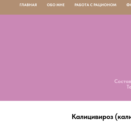
ГЛАВНАЯ
ОБО МНЕ
РАБОТА С РАЦИОНОМ
Ф
Состав
Т
Калицивироз (кали