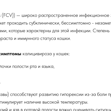
irus (FCV)) — широко распространенное инфекционное
ет проходить субклинически, бессимптомно - незаме
ми, которые характерны для этой инфекции. Степень
зраста и иммунного статуса кошки.
симптомы
калицивироза у кошек:
очки полости рта и языка,
.
звы) способствуют развитию гипорексии из-за боли 
стимулирует наличие высокой температуры.
озий и язв в ротовой полости важно оценивать ситуац