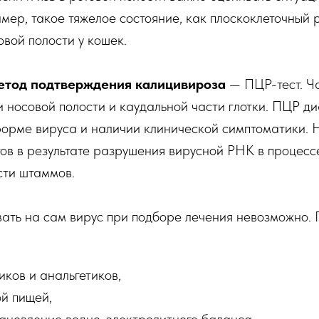
мер, такое тяжелое состояние, как плоскоклеточный 
овой полости у кошек.
етод подтверждения калицивироза
— ПЦР-тест. Ча
и носовой полости и каудальной части глотки. ПЦР д
орме вируса и наличии клинической симптоматики. 
тов в результате разрушения вирусной РНК в процес
сти штаммов.
вать на сам вирус при подборе лечения невозможно.
ков и анальгетиков,
ой пищей,