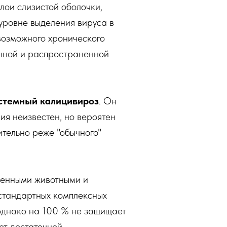
лои слизистой оболочки,
уровне выделения вируса в
 возможного хронического
анной и распространенной
стемный калицивироз
. Он
я неизвестен, но вероятен
ительно реже "обычного"
женными животными и
 стандартных комплексных
 однако на 100 % не защищает
ет достаточной