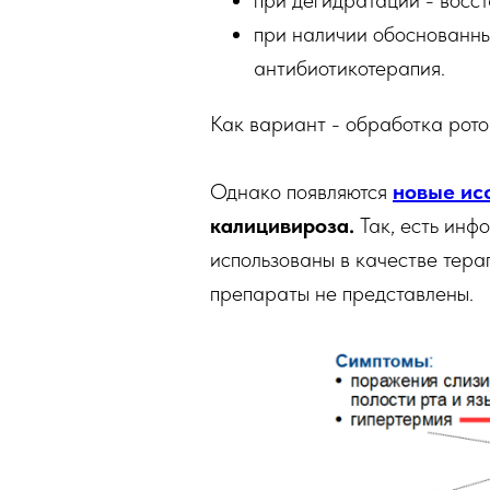
при дегидратации - восс
при наличии обоснованны
антибиотикотерапия.
Как вариант - обработка рото
Однако появляются
новые ис
калицивироза.
Так, есть инф
использованы в качестве тера
препараты не представлены.