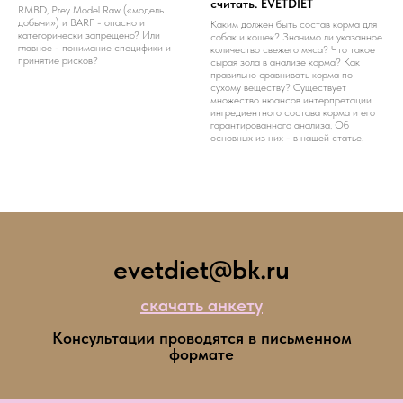
считать. EVETDIET
RMBD, Prey Model Raw («модель
добычи») и BARF - опасно и
Каким должен быть состав корма для
категорически запрещено? Или
собак и кошек? Значимо ли указанное
главное - понимание специфики и
количество свежего мяса? Что такое
принятие рисков?
сырая зола в анализе корма? Как
правильно сравнивать корма по
сухому веществу? Существует
множество нюансов интерпретации
ингредиентного состава корма и его
гарантированного анализа. Об
основных из них - в нашей статье.
evetdiet@bk.ru
скачать анкету
Консультации проводятся в письменном
формате