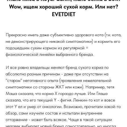
Wow, ищем хороший сухой корм. Или нет?
EVETDIET
Прекрасно иметь даже субъективно здорового кота (т.к. кота,
не демонстрирующего никакой симптоматики) и кормить его
подошедшим сухим кормом из регулярной =
физиологической линейки выбранного бренда.
И все равно владельцы меняют бренд сухого корма по
абсолютно разным причинам - даже при отсутствии на
"старом" негативного опыта (проявления нежелательной
симптоматики со стороны ЖКТ или кожи). Например, тетя
Маша сказала, что корма Х гораздо лучше. Или Глаша
сказала, что его текущий Y - фигня. Ленкин-то кот и вовсе
этот Y ел и умер от онкологии. Возможно, прочитали какой-то
обзор, сами изучили состав и испытали внутреннее
отторжение - может быть всякое. Чаще в такой ситуации
человек выбирает новый бренд самостоятельно, но иногда