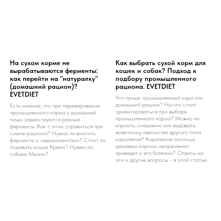
На сухом корме не
Как выбрать сухой корм для
вырабатываются ферменты:
кошек и собак? Подход к
как перейти на "натуралку"
подбору промышленного
(домашний рацион)?
рациона. EVETDIET
EVETDIET
Что лучше: промышленный корм или
домашний рацион? На что стоит
Есть мнение, что при переваривания
ориентироваться при выборе
промышленного корма и домашней
промышленного корма? Можно ли
пищи задействуются разные
кормить смешанно или выдавать
ферменты. Как с этим справиться при
животному лакомства другого типа
смене рациона? Нужно ли вносить
кормления? Кормление питомца
ферменты с медикаментами? Стоит ли
дешевым кормом непременно
подавать кошке Креон? Нужен ли
приведет к его болезни? Ответы на
собаке Мезим?
эти и другие вопросы - в этой статье.