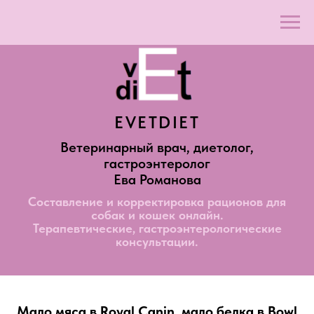
EVETDIET
Ветеринарный врач, диетолог,
гастроэнтеролог
Ева Романова
Составление и корректировка рационов для
собак и кошек онлайн.
Терапевтические, гастроэнтерологические
консультации.
Мало мяса в Royal Canin, мало белка в Bowl