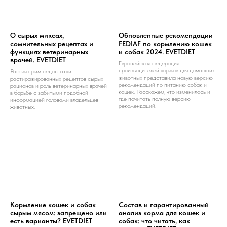
О сырых миксах,
Обновленные рекомендации
сомнительных рецептах и
FEDIAF по кормлению кошек
функциях ветеринарных
и собак 2024. EVETDIET
врачей. EVETDIET
Европейская федерация
производителей кормов для домашних
Рассмотрим недостатки
животных представила новую версию
растиражированных рецептов сырых
рекомендаций по питанию собак и
рационов и роль ветеринарных врачей
кошек. Расскажем, что изменилось и
в борьбе с забитыми подобной
где почитать полную версию
информацией головами владельцев
рекомендаций.
животных.
Кормление кошек и собак
Состав и гарантированный
сырым мясом: запрещено или
анализ корма для кошек и
есть варианты? EVETDIET
собак: что читать, как