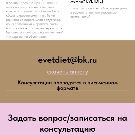
можно? EVETDIET
а рационы разные нужны и важны,
могут подходить и не подходить
Стоит ли продолжать бояться вводить
конкретному животному, могут быть
в рацион животного указанные
сбалансированными и нет. Те же
компоненты?
рационы из сырого мяса допустимы,
но их поклонники и пропагандисты
часто забывают о том, что нужно хотя
бы пытаться смотреть на тот или иной
тип кормления объективно.
evetdiet@bk.ru
скачать анкету
Консультации проводятся в письменном
формате
Задать вопрос/записаться на
консультацию