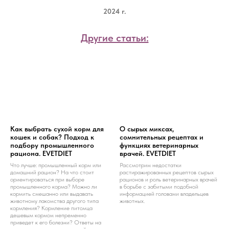
2024 г.
Другие статьи:
Как выбрать сухой корм для
О сырых миксах,
кошек и собак? Подход к
сомнительных рецептах и
подбору промышленного
функциях ветеринарных
рациона. EVETDIET
врачей. EVETDIET
Что лучше: промышленный корм или
Рассмотрим недостатки
домашний рацион? На что стоит
растиражированных рецептов сырых
ориентироваться при выборе
рационов и роль ветеринарных врачей
промышленного корма? Можно ли
в борьбе с забитыми подобной
кормить смешанно или выдавать
информацией головами владельцев
животному лакомства другого типа
животных.
кормления? Кормление питомца
дешевым кормом непременно
приведет к его болезни? Ответы на