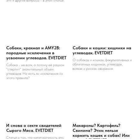
эти и другие вопросы - в этой статье.
Собаки, крахмал и AMY2B:
Собаки и кошки: хищники на
породные исключения в
углеводах. EVETDIET
усвоении углеводов. EVETDIET
О собаках и кошках, факультативных и
облигатных хищниках, углеводах,
Собака - не волк, а потому её рацион
волках и рисках ожирения.
"стерпит" значительный объем
углеводов. Но есть ли исключения из
этого правила?
И снова о секте свидетелей
Макароны? Картофель?
Сырого Мяса. EVETDIET
Свинина? Этим нельзя
кормить кошек и собак! Или
Статья о том, что категоричность зло,