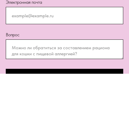
Электронная почта
Вопрос
Отправить
Нажимая на кнопку, вы даете согласие на обработку персональных данных и
соглашаетесь c
Политикой
При этом электронная почта (e-mail) в отрыве от ФИО и/или адреса
проживания считается не персональными данными, а элементом
связи, поскольку сама по себе не позволяет идентифицировать
конкретного субъекта персональных данных.