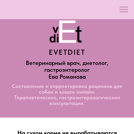
EVETDIET
Ветеринарный врач, диетолог,
гастроэнтеролог
Ева Романова
Составление и корректировка рационов для
собак и кошек онлайн.
Терапевтические, гастроэнтерологические
консультации.
На сухом корме не вырабатываются