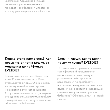
кормления? Кормление питомца
дешевым кормом непременно
приведет к его болезни? Ответы на
эти и другие вопросы - в этой статье.
Кошка стала плохо есть? Как
Блохи и клещи: какие капли
повысить аппетит кошке: от
на холку лучше? EVETDIET
медицины до лайфхаков.
На рынке даже с учетом последних
EVETDIET
трансформаций представлено
множество капель на холку с
Кошка стала плохо есть. Кошка ест
различными действующими
мало. Кошка не хочет есть. Кошка
веществами. Что приобрести и
отказывается от еды... Очень и очень
накапать на холку, а что оставить на
часто первичный прием терапевта
полке? И как бороться с иксодовыми
начинается с этих жалоб клиента.
клещами ввиду значимых рисков
Отсутствие аппетита - это, наверное,
бабезиоза? Обо всем этом - в нашей
это одна из самых значимых проблем,
статье.
с которой может столкнуться владелец
абсолютно любой кошки.