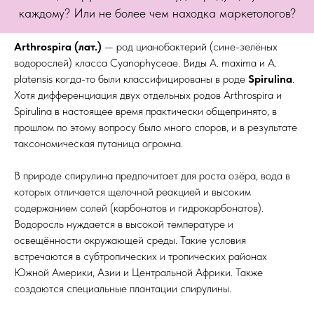
каждому? Или не более чем находка маркетологов?
Arthrospira (лат.)
— род цианобактерий (сине-зелёных
водорослей) класса Cyanophyceae. Виды A. maxima и A.
platensis когда-то были классифицированы в роде
Spirulina
.
Хотя дифференциация двух отдельных родов Arthrospira и
Spirulina в настоящее время практически общепринято, в
прошлом по этому вопросу было много споров, и в результате
таксономическая путаница огромна.
В природе спирулина предпочитает для роста озёра, вода в
которых отличается щелочной реакцией и высоким
содержанием солей (карбонатов и гидрокарбонатов).
Водоросль нуждается в высокой температуре и
освещённости окружающей среды. Такие условия
встречаются в субтропических и тропических районах
Южной Америки, Азии и Центральной Африки. Также
создаются специальные плантации спирулины.