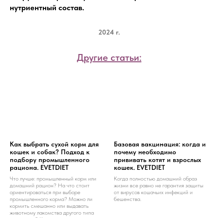
нутриентный состав.
2024 г.
Другие статьи:
Как выбрать сухой корм для
Базовая вакцинация: когда и
кошек и собак? Подход к
почему необходимо
подбору промышленного
прививать котят и взрослых
рациона. EVETDIET
кошек. EVETDIET
Что лучше: промышленный корм или
Когда полностью домашний образ
домашний рацион? На что стоит
жизни все равно не гарантия защиты
ориентироваться при выборе
от вирусов кошачьих инфекций и
промышленного корма? Можно ли
бешенства.
кормить смешанно или выдавать
животному лакомства другого типа