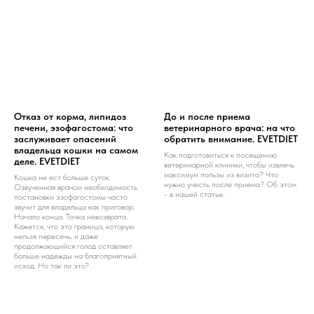
Отказ от корма, липидоз
До и после приема
печени, эзофагостома: что
ветеринарного врача: на что
заслуживает опасений
обратить внимание. EVETDIET
владельца кошки на самом
Как подготовиться к посещению
деле. EVETDIET
ветеринарной клиники, чтобы извлечь
максимум пользы из визита? Что
Кошка не ест больше суток.
нужно учесть после приема? Об этом
Озвученная врачом необходимость
- в нашей статье.
постановки эзофагостомы часто
звучит для владельца как приговор.
Начало конца. Точка невозврата.
Кажется, что это граница, которую
нельзя пересечь, и даже
продолжающийся голод оставляет
больше надежды на благоприятный
исход. Но так ли это?