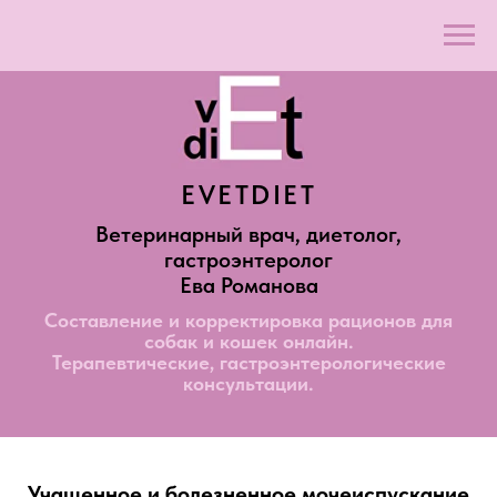
EVETDIET
Ветеринарный врач, диетолог,
гастроэнтеролог
Ева Романова
Составление и корректировка рационов для
собак и кошек онлайн.
Терапевтические, гастроэнтерологические
консультации.
Учащенное и болезненное мочеиспускание