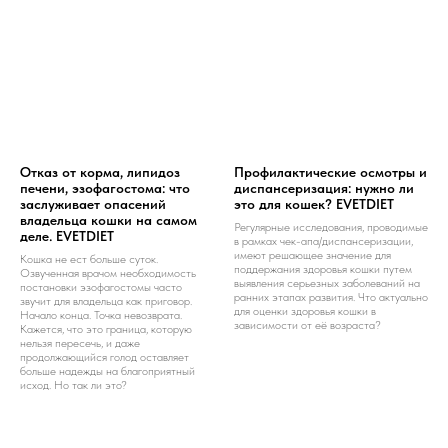
Отказ от корма, липидоз
Профилактические осмотры и
печени, эзофагостома: что
диспансеризация: нужно ли
заслуживает опасений
это для кошек? EVETDIET
владельца кошки на самом
Регулярные исследования, проводимые
деле. EVETDIET
в рамках чек-апа/диспансеризации,
имеют решающее значение для
Кошка не ест больше суток.
поддержания здоровья кошки путем
Озвученная врачом необходимость
выявления серьезных заболеваний на
постановки эзофагостомы часто
ранних этапах развития. Что актуально
звучит для владельца как приговор.
для оценки здоровья кошки в
Начало конца. Точка невозврата.
зависимости от её возраста?
Кажется, что это граница, которую
нельзя пересечь, и даже
продолжающийся голод оставляет
больше надежды на благоприятный
исход. Но так ли это?