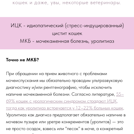
кошек и даже, увы, некоторые ветеринары.
ИЦК - идиопатический (стресс-индуцированный)
цистит кошек
МКБ - мочекаменная болезнь, уролитиаз
Точно не МКБ?
При обращении на прием животного с проблемами
мочеиспускания мы обязательно проводим ультразвуковую
диагностику и/или рентгенографию, чтобы исключить
наличие мочекаменной болезни. Согласно литературе,
55–
69% кошек с урологическим синдромом страдают ИЦК,
тогда как уролитиаз встречается у 12–22% больных кошек
.
Уролитиаз как диагноз предполагает обязательно наличие в
мочевом пузыре или уретре конкрементов (уролитов) — это
не просто осадок, взвесь или "песок" в моче, а конкретный