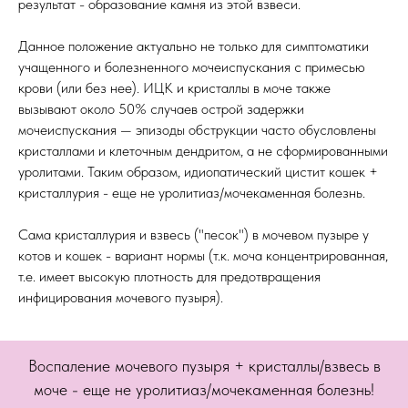
результат - образование камня из этой взвеси.
Данное положение актуально не только для симптоматики
учащенного и болезненного мочеиспускания с примесью
крови (или без нее). ИЦК и кристаллы в моче также
вызывают около 50% случаев острой задержки
мочеиспускания — эпизоды обструкции часто обусловлены
кристаллами и клеточным дендритом, а не сформированными
уролитами. Таким образом, идиопатический цистит кошек +
кристаллурия - еще не уролитиаз/мочекаменная болезнь.
Сама кристаллурия и взвесь ("песок") в мочевом пузыре у
котов и кошек - вариант нормы (т.к. моча концентрированная,
т.е. имеет высокую плотность для предотвращения
инфицирования мочевого пузыря).
Воспаление мочевого пузыря + кристаллы/взвесь в
моче - еще не уролитиаз/мочекаменная болезнь!