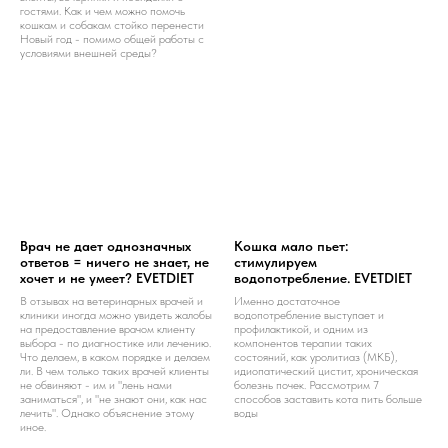
гостями. Как и чем можно помочь
кошкам и собакам стойко перенести
Новый год - помимо общей работы с
условиями внешней среды?
Врач не дает однозначных
Кошка мало пьет:
ответов = ничего не знает, не
стимулируем
хочет и не умеет? EVETDIET
водопотребление. EVETDIET
В отзывах на ветеринарных врачей и
Именно достаточное
клиники иногда можно увидеть жалобы
водопотребление выступает и
на предоставление врачом клиенту
профилактикой, и одним из
выбора - по диагностике или лечению.
компонентов терапии таких
Что делаем, в каком порядке и делаем
состояний, как уролитиаз (МКБ),
ли. В чем только таких врачей клиенты
идиопатический цистит, хроническая
не обвиняют - им и "лень нами
болезнь почек. Рассмотрим 7
заниматься", и "не знают они, как нас
способов заставить кота пить больше
лечить". Однако объяснение этому
воды
иное.