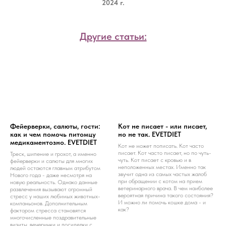
2024 г.
Другие статьи:
Фейерверки, салюты, гости:
Кот не писает - или писает,
как и чем помочь питомцу
но не так. EVETDIET
медикаментозно. EVETDIET
Кот не может пописать. Кот часто
писает. Кот часто писает, но по чуть-
Треск, шипение и грохот, а именно
чуть. Кот писает с кровью и в
фейерверки и салюты для многих
неположенных местах. Именно так
людей остаются главным атрибутом
звучит одна из самых частых жалоб
Нового года - даже несмотря на
при обращении с котом на прием
новую реальность. Однако данные
ветеринарного врача. В чем наиболее
развлечения вызывают огромный
вероятная причина такого состояния?
стресс у наших любимых животных-
И можно ли помочь кошке дома - и
компаньонов. Дополнительным
как?
фактором стресса становятся
многочисленные поздравительные
визиты, вечеринки и посиделки с