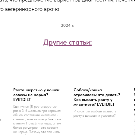
го ветеринарного врача.
2024 г.
Другие статьи:
Рвота шерстью у кошки:
Собака/кошка
совсем не норма?
отравилась: что делать?
EVETDIET
Как вызвать рвоту у
животного? EVETDIET
Единичная (!) рвота шерстью
раз в 3-6 месяцев при хорошем
И стоит ли вообще вызывать
общем состоянии животного -
рвоту в домашних условиях?
конечно, еще не повод бежать в
и
клинику. Но всё, что чаще, а тем
более регулярно - это совсем
не норма. Почему это так и как