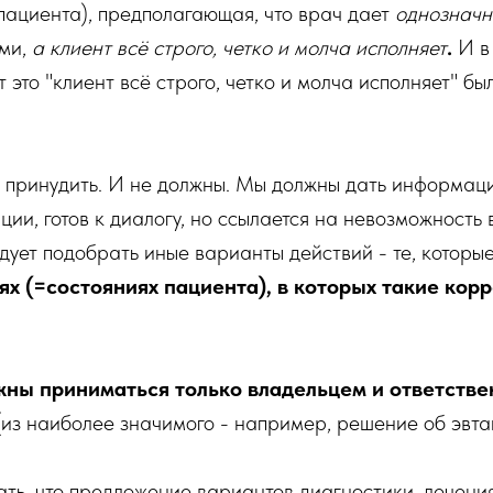
пациента), предполагающая, что врач дает
однозначн
ями,
а клиент всё строго, четко и молча исполняет
.
И в
т это "клиент всё строго, четко и молча исполняет" бы
 принудить. И не должны. Мы должны дать информаци
ии, готов к диалогу, но ссылается на невозможност
дует подобрать иные варианты действий - те, которые
аях (=состояниях пациента), в которых такие кор
ны приниматься только владельцем и ответствен
из наиболее значимого - например, решение об эвта
ать, что предложение вариантов диагностики, лечени