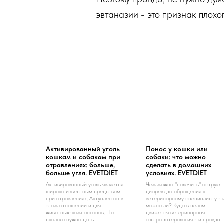
эвтаназии - это признак плохо
Активированный уголь
Понос у кошки или
кошкам и собакам при
собаки: что можно
отравлениях: больше,
сделать в домашних
больше угля. EVETDIET
условиях. EVETDIET
Активированный уголь является
Чем можно "полечить" острую
широко известным средством
диарею до обращения к
при отравлениях. Актуален он в
ветеринарному специалисту - 
этом отношении и для
можно ли? Куда в целом
животных-компаньонов. Но
движется ветеринарная
сколько нужно дать
гастроэнтерология - и правда