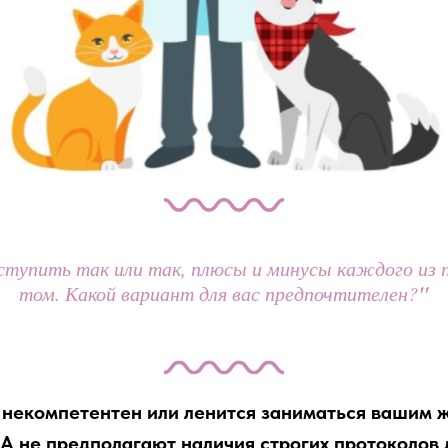
упить так или так, плюсы и минусы каждого из п
"
том. Какой вариант для вас предпочтителен?
ач некомпетентен или ленится заниматься вашим 
А не предполагают наличия строгих протоколов 