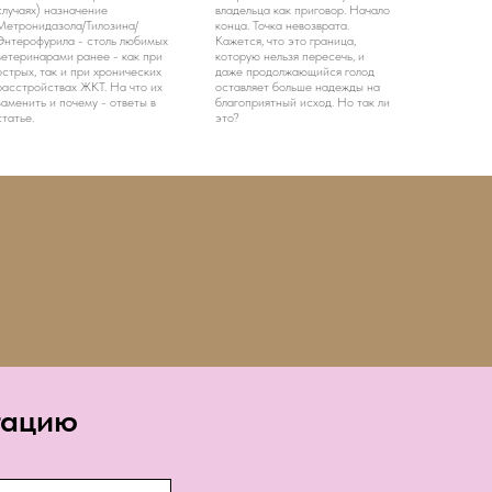
случаях) назначение
владельца как приговор. Начало
Метронидазола/Тилозина/
конца. Точка невозврата.
Энтерофурила - столь любимых
Кажется, что это граница,
ветеринарами ранее - как при
которую нельзя пересечь, и
острых, так и при хронических
даже продолжающийся голод
расстройствах ЖКТ. На что их
оставляет больше надежды на
заменить и почему - ответы в
благоприятный исход. Но так ли
статье.
это?
тацию