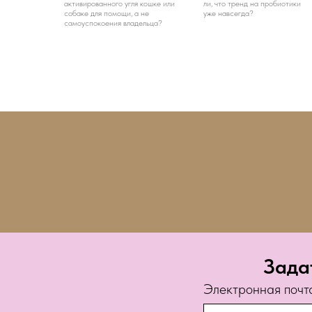
активированного угля кошке или
ли, что тренд на пробиотики
собаке для помощи, а не
уже навсегда?
самоуспокоения владельца?
Зада
Электронная почт