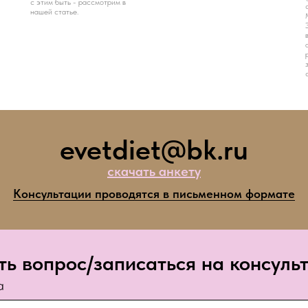
с этим быть - рассмотрим в
нашей статье.
evetdiet@bk.ru
скачать анкету
Консультации проводятся в письменном формате
ть вопрос/записаться на консуль
а