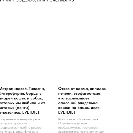
Метронидазол, Тилозин,
Отказ от корма, липидоз
Энтерофурил: борцы с
печени, эзофагостома:
диарей кошек и собак,
что заслуживает
которых мы любили и от
опасений владельца
которых (почти)
кошки на самом деле.
отказались. EVETDIET
EVETDIET
Современная ветеринарная
Кошка не ест больше суток.
гастроэнтерология
Озвученная врачом
предполагает крайне редкое
необходимость постановки
(т.е. лишь в специфических
эзофагостомы часто звучит для