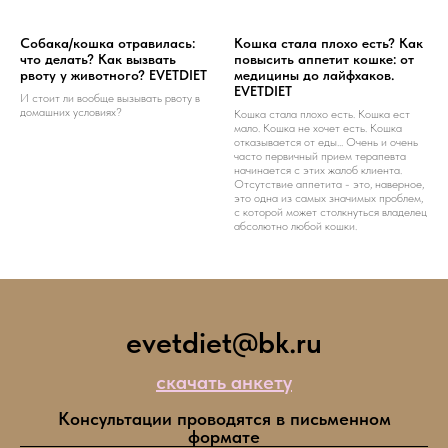
Собака/кошка отравилась:
Кошка стала плохо есть? Как
что делать? Как вызвать
повысить аппетит кошке: от
рвоту у животного? EVETDIET
медицины до лайфхаков.
EVETDIET
И стоит ли вообще вызывать рвоту в
домашних условиях?
Кошка стала плохо есть. Кошка ест
мало. Кошка не хочет есть. Кошка
отказывается от еды... Очень и очень
часто первичный прием терапевта
начинается с этих жалоб клиента.
Отсутствие аппетита - это, наверное,
это одна из самых значимых проблем,
с которой может столкнуться владелец
абсолютно любой кошки.
evetdiet@bk.ru
скачать анкету
Консультации проводятся в письменном
формате