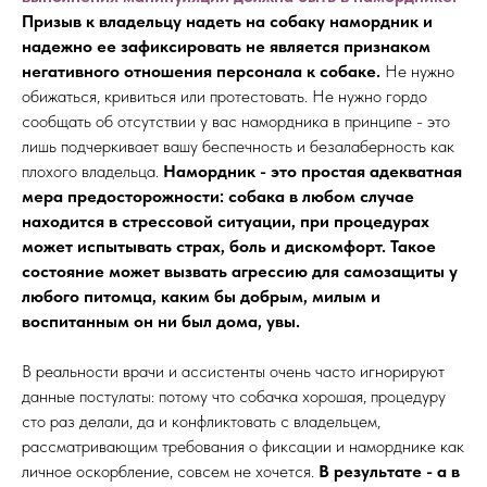
П
ризыв к владельцу надеть на собаку намордник и
надежно ее зафиксировать не является признаком
негативного отношения персонала к собаке.
Не нужно
обижаться, кривиться или протестовать. Не нужно гордо
сообщать об отсутствии у вас намордника в принципе - это
лишь подчеркивает вашу беспечность и безалаберность как
плохого владельца.
Намордник - это простая адекватная
мера предосторожности: собака в любом случае
находится в стрессовой ситуации, при процедурах
может испытывать страх, боль и дискомфорт. Такое
состояние может вызвать агрессию для самозащиты у
любого питомца, каким бы добрым, милым и
воспитанным он ни был дома, увы.
В реальности врачи и ассистенты очень часто игнорируют
данные постулаты: потому что собачка хорошая, процедуру
сто раз делали, да и конфликтовать с владельцем,
рассматривающим требования о фиксации и наморднике как
личное оскорбление, совсем не хочется.
В результате - а в