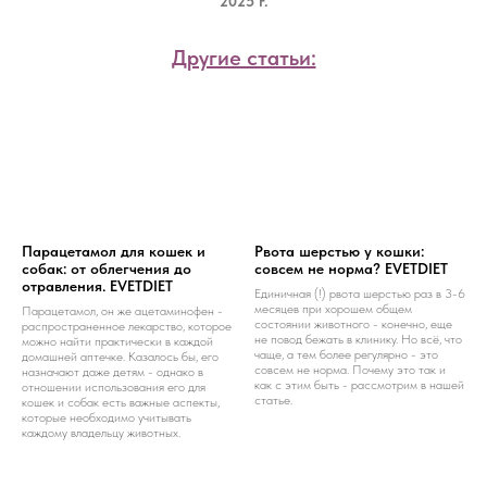
2025 г.
Другие статьи:
Парацетамол для кошек и
Рвота шерстью у кошки:
собак: от облегчения до
совсем не норма? EVETDIET
отравления. EVETDIET
Единичная (!) рвота шерстью раз в 3-6
месяцев при хорошем общем
Парацетамол, он же ацетаминофен -
состоянии животного - конечно, еще
распространенное лекарство, которое
не повод бежать в клинику. Но всё, что
можно найти практически в каждой
чаще, а тем более регулярно - это
домашней аптечке. Казалось бы, его
совсем не норма. Почему это так и
назначают даже детям - однако в
как с этим быть - рассмотрим в нашей
отношении использования его для
статье.
кошек и собак есть важные аспекты,
которые необходимо учитывать
каждому владельцу животных.