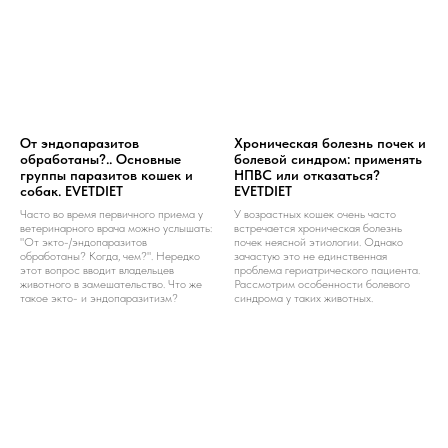
От эндопаразитов
Хроническая болезнь почек и
обработаны?.. Основные
болевой синдром: применять
группы паразитов кошек и
НПВС или отказаться?
собак. EVETDIET
EVETDIET
Часто во время первичного приема у
У возрастных кошек очень часто
ветеринарного врача можно услышать:
встречается хроническая болезнь
"От экто-/эндопаразитов
почек неясной этиологии. Однако
обработаны? Когда, чем?". Нередко
зачастую это не единственная
этот вопрос вводит владельцев
проблема гериатрического пациента.
животного в замешательство. Что же
Рассмотрим особенности болевого
такое экто- и эндопаразитизм?
синдрома у таких животных.