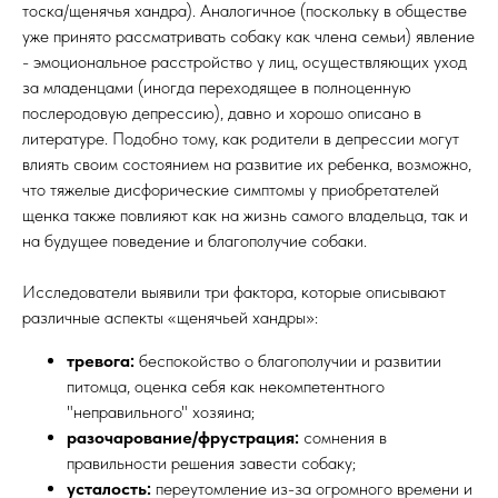
тоска/щенячья хандра). Аналогичное (поскольку в обществе
уже принято рассматривать собаку как члена семьи) явление
- эмоциональное расстройство у лиц, осуществляющих уход
за младенцами (иногда переходящее в полноценную
послеродовую депрессию), давно и хорошо описано в
литературе. Подобно тому, как родители в депрессии могут
влиять своим состоянием на развитие их ребенка, возможно,
что тяжелые дисфорические симптомы у приобретателей
щенка также повлияют как на жизнь самого владельца, так и
на будущее поведение и благополучие собаки.
Исследователи выявили три фактора, которые описывают
различные аспекты «щенячьей хандры»:
тревога:
беспокойство о благополучии и развитии
питомца, оценка себя как некомпетентного
"неправильного" хозяина;
разочарование/фрустрация:
сомнения в
правильности решения завести собаку;
усталость:
переутомление из-за огромного времени и