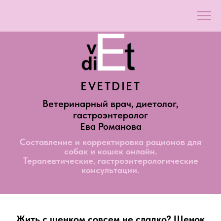
EVETDIET
Ветеринарный врач, диетолог,
гастроэнтеролог
Ева Романова
Составление и корректировка рационов для
собак и кошек онлайн.
Терапевтические, гастроэнтерологические
консультации.
Жить с щенком совсем не сладко? Щенок