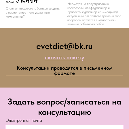
можно? EVETDIET
Несмотря на популяризацию
изоксазолинов (флураланер и
Стоит ли продолжать бояться вводить
Бравекто, сураланер и Симпарика),
в рацион животного указанные
актуальным для теплого времени года
компоненты?
вопросом остается диагностика и
лечение бабезиоза собак.
evetdiet@bk.ru
скачать анкету
Консультации проводятся в письменном
формате
Задать вопрос/записаться на
консультацию
Электронная почта