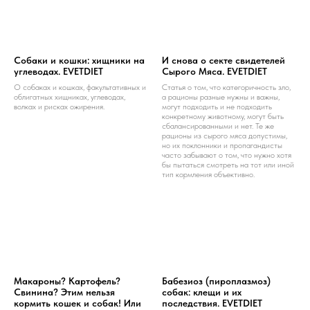
Собаки и кошки: хищники на
И снова о секте свидетелей
углеводах. EVETDIET
Сырого Мяса. EVETDIET
О собаках и кошках, факультативных и
Статья о том, что категоричность зло,
облигатных хищниках, углеводах,
а рационы разные нужны и важны,
волках и рисках ожирения.
могут подходить и не подходить
конкретному животному, могут быть
сбалансированными и нет. Те же
рационы из сырого мяса допустимы,
но их поклонники и пропагандисты
часто забывают о том, что нужно хотя
бы пытаться смотреть на тот или иной
тип кормления объективно.
Макароны? Картофель?
Бабезиоз (пироплазмоз)
Свинина? Этим нельзя
собак: клещи и их
кормить кошек и собак! Или
последствия. EVETDIET