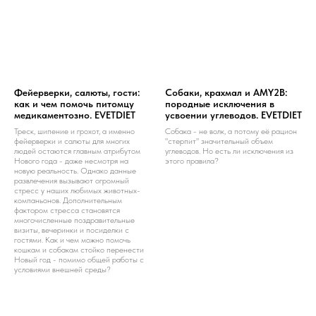
Фейерверки, салюты, гости:
Собаки, крахмал и AMY2B:
как и чем помочь питомцу
породные исключения в
медикаментозно. EVETDIET
усвоении углеводов. EVETDIET
Треск, шипение и грохот, а именно
Собака - не волк, а потому её рацион
фейерверки и салюты для многих
"стерпит" значительный объем
людей остаются главным атрибутом
углеводов. Но есть ли исключения из
Нового года - даже несмотря на
этого правила?
новую реальность. Однако данные
развлечения вызывают огромный
стресс у наших любимых животных-
компаньонов. Дополнительным
фактором стресса становятся
многочисленные поздравительные
визиты, вечеринки и посиделки с
гостями. Как и чем можно помочь
кошкам и собакам стойко перенести
Новый год - помимо общей работы с
условиями внешней среды?